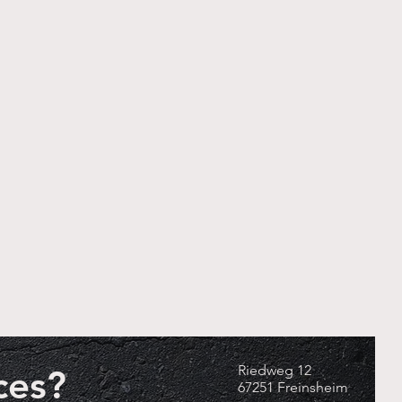
ces?
Riedweg 12
67251 Freinsheim